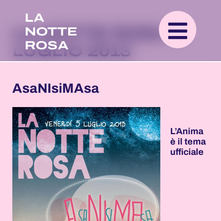
LA
NOTTE
LA NOTTE ROSA 5
ROSA
LUGLIO 2013
AsaNIsiMAsa
L’Anima
è il tema
ufficiale