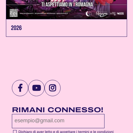
2026
VISITA
VISITA
VISITA
LA
LA
LA
PAGINA
PAGINA
PAGINA
RIMANI CONNESSO!
FACEBOOK
YOUTUBE
INSTAGRAM
DI
DI
DI
NOTTEROSA
NOTTEROSA
NOTTEROSA
Dichiaro di aver letto e di accettare i
termini
e le condizioni