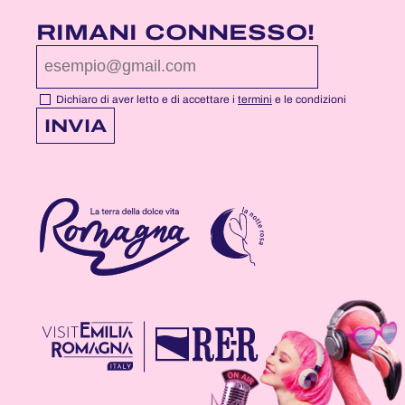
LA
LA
LA
PAGINA
PAGINA
PAGINA
RIMANI CONNESSO!
FACEBOOK
YOUTUBE
INSTAGRAM
DI
DI
DI
NOTTEROSA
NOTTEROSA
NOTTEROSA
Dichiaro di aver letto e di accettare i
termini
e le condizioni
INVIA