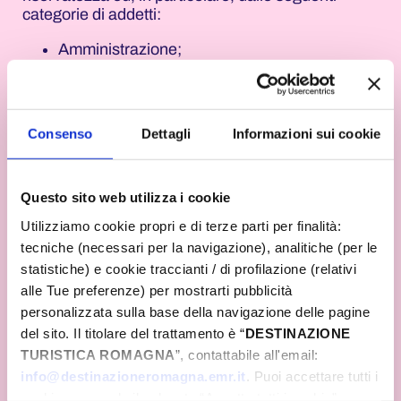
categorie di addetti:
Amministrazione;
Altri addetti il cui trattamento è necessario per
la corretta esecuzione del rapporto;
Diffusione
: I suoi dati personali non verranno
Consenso
Dettagli
Informazioni sui cookie
diffusi in alcun modo.
Trasferimento dei dati in paesi terzi
: Il titolare
non trasferisce dati personali in Paesi Extra UE.
Questo sito web utilizza i cookie
Qualora ve ne sia la necessità saranno
Utilizziamo cookie propri e di terze parti per finalità:
previamente informati gli interessati, e verranno
tecniche (necessari per la navigazione), analitiche (per le
adottate misure di garanzia per il trasferimento nei
confronti dei destinatari, che a seconda delle
statistiche) e cookie traccianti / di profilazione (relativi
casistiche potranno essere: verifica dell’esistenza
alle Tue preferenze) per mostrarti pubblicità
di decisioni di adeguatezza per il Paese
personalizzata sulla base della navigazione delle pagine
destinatario da parte della Commissione,
del sito. Il titolare del trattamento è “
DESTINAZIONE
sottoscrizione di clausole contrattuali standard,
TURISTICA ROMAGNA
”, contattabile all'email:
verifica dell’adozione di eventuali misure
info@destinazioneromagna.emr.it
. Puoi accettare tutti i
supplementari in recepimento della
cookie premendo il pulsante “Accetta tutti i cookie”,
raccomandazione 01/2020 EDPB. In deroga a tali