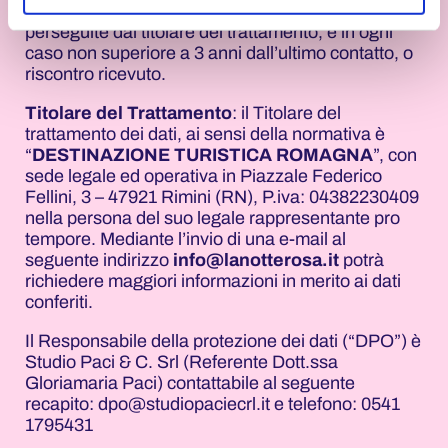
relativi al marketing è funzionale alle finalità
perseguite dal titolare del trattamento, e in ogni
caso non superiore a 3 anni dall’ultimo contatto, o
riscontro ricevuto.
Titolare del Trattamento
: il Titolare del
trattamento dei dati, ai sensi della normativa è
“
DESTINAZIONE TURISTICA ROMAGNA
”, con
sede legale ed operativa in Piazzale Federico
Fellini, 3 – 47921 Rimini (RN), P.iva: 04382230409
nella persona del suo legale rappresentante pro
tempore. Mediante l’invio di una e-mail al
seguente indirizzo
info@lanotterosa.it
potrà
richiedere maggiori informazioni in merito ai dati
conferiti.
Il Responsabile della protezione dei dati (“DPO”) è
Studio Paci & C. Srl (Referente Dott.ssa
Gloriamaria Paci) contattabile al seguente
recapito: dpo@studiopaciecrl.it e telefono: 0541
1795431