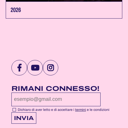
2026
VISITA
VISITA
VISITA
LA
LA
LA
PAGINA
PAGINA
PAGINA
RIMANI CONNESSO!
FACEBOOK
YOUTUBE
INSTAGRAM
DI
DI
DI
NOTTEROSA
NOTTEROSA
NOTTEROSA
Dichiaro di aver letto e di accettare i
termini
e le condizioni
INVIA