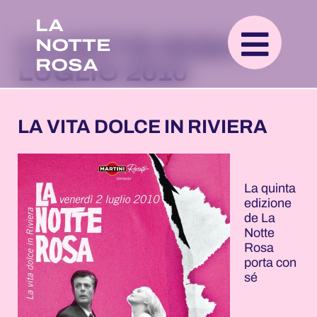
LA
NOTTE
LA NOTTE ROSA 2
ROSA
LUGLIO 2010
LA VITA DOLCE IN RIVIERA
La quinta
edizione
de La
Notte
Rosa
porta con
sé