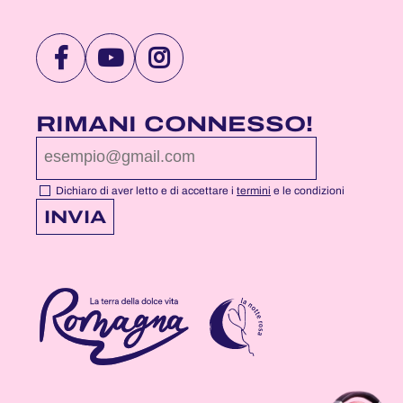
VISITA
VISITA
VISITA
LA
LA
LA
PAGINA
PAGINA
PAGINA
RIMANI CONNESSO!
FACEBOOK
YOUTUBE
INSTAGRAM
DI
DI
DI
NOTTEROSA
NOTTEROSA
NOTTEROSA
Dichiaro di aver letto e di accettare i
termini
e le condizioni
INVIA