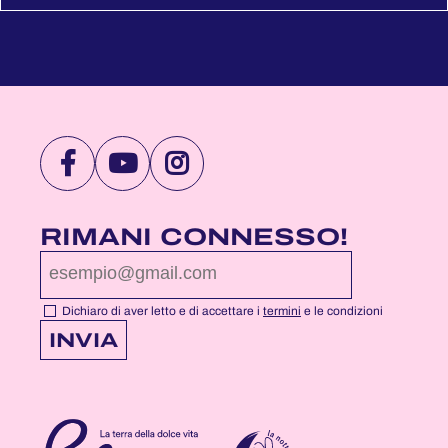
VISITA
VISITA
VISITA
LA
LA
LA
PAGINA
PAGINA
PAGINA
RIMANI CONNESSO!
FACEBOOK
YOUTUBE
INSTAGRAM
DI
DI
DI
NOTTEROSA
NOTTEROSA
NOTTEROSA
Dichiaro di aver letto e di accettare i
termini
e le condizioni
INVIA