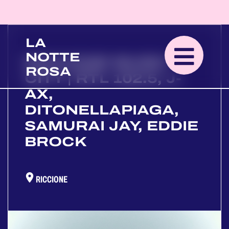
LA
NOTTE
RICCIONE MUSIC
ROSA
CITY | RTL 102.5, J-
AX,
DITONELLAPIAGA,
SAMURAI JAY, EDDIE
BROCK
RICCIONE