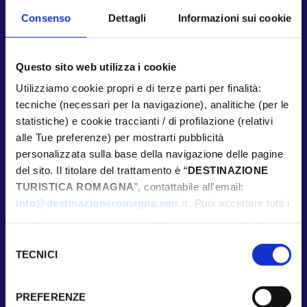
Consenso
Dettagli
Informazioni sui cookie
Questo sito web utilizza i cookie
Utilizziamo cookie propri e di terze parti per finalità:
tecniche (necessari per la navigazione), analitiche (per le
statistiche) e cookie traccianti / di profilazione (relativi
alle Tue preferenze) per mostrarti pubblicità
personalizzata sulla base della navigazione delle pagine
del sito. Il titolare del trattamento è “
DESTINAZIONE
TURISTICA ROMAGNA
”, contattabile all'email:
info@destinazioneromagna.emr.it
. Puoi accettare tutti i
cookie premendo il pulsante “Accetta tutti i cookie”,
proseguire cliccando su “Usa solo i cookie necessari" o
Selezione
gestire le tue preferenze facendo clic su “Personalizza”.
TECNICI
del
Qualora acconsenti a tutti i cookie i Tuoi dati potranno
consenso
essere trasferiti da Google in USA, Paese che
PREFERENZE
attualmente non fornisce garanzie idonee per il