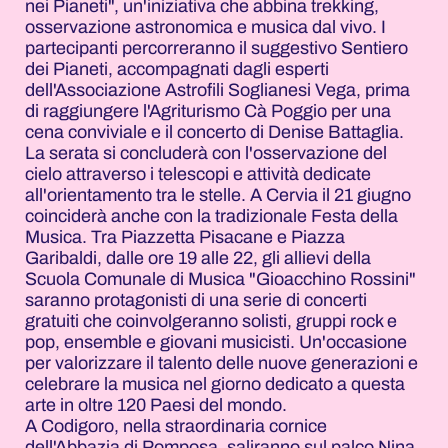
nei Pianeti", un'iniziativa che abbina trekking,
osservazione astronomica e musica dal vivo. I
partecipanti percorreranno il suggestivo Sentiero
dei Pianeti, accompagnati dagli esperti
dell'Associazione Astrofili Soglianesi Vega, prima
di raggiungere l'Agriturismo Cà Poggio per una
cena conviviale e il concerto di Denise Battaglia.
La serata si concluderà con l'osservazione del
cielo attraverso i telescopi e attività dedicate
all'orientamento tra le stelle. A Cervia il 21 giugno
coinciderà anche con la tradizionale Festa della
Musica. Tra Piazzetta Pisacane e Piazza
Garibaldi, dalle ore 19 alle 22, gli allievi della
Scuola Comunale di Musica "Gioacchino Rossini"
saranno protagonisti di una serie di concerti
gratuiti che coinvolgeranno solisti, gruppi rock e
pop, ensemble e giovani musicisti. Un'occasione
per valorizzare il talento delle nuove generazioni e
celebrare la musica nel giorno dedicato a questa
arte in oltre 120 Paesi del mondo.
A Codigoro, nella straordinaria cornice
dell'Abbazia di Pomposa, saliranno sul palco Nina