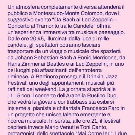
Un'atmosfera completamente diversa attenderà il
pubblico a Montescudo-Monte Colombo, dove il
suggestivo evento "Da Bach ai Led Zeppelin –
Concerto al Tramonto tra le Candele" offrirà
un'esperienza immersiva tra musica e paesaggio.
Dalle ore 20.45, illuminati dalla luce di mille
candele, gli spettatori potranno lasciarsi
trasportare da un viaggio musicale che spazierà
da Johann Sebastian Bach a Ennio Morricone, da
Hans Zimmer ai Beatles e ai Led Zeppelin, in uno
dei luoghi più affascinanti dell'entroterra
riminese. A Bertinoro prosegue il Drinkin' Jazz
Festival, uno degli appuntamenti musicali più
raffinati del weekend. La giornata si aprirà alle
11.15 con il concerto dell'Arabella Rustico Duo,
che vedrà la giovane contrabbassista esibirsi
insieme al pianista e chitarrista Francesco Faro in
un progetto che unisce talento emergente e
ricerca musicale. In serata, alle ore 21, il festival
ospiterà invece Mario Venuti e Toni Canto,
protagonisti dello spettacolo "Mai Come Ieri". I due