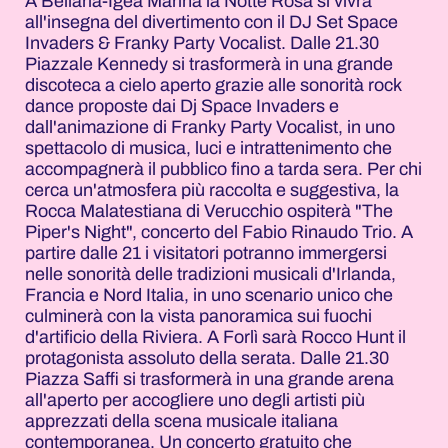
A Bellaria-Igea Marina la Notte Rosa si vivrà
all'insegna del divertimento con il DJ Set Space
Invaders & Franky Party Vocalist. Dalle 21.30
Piazzale Kennedy si trasformerà in una grande
discoteca a cielo aperto grazie alle sonorità rock
dance proposte dai Dj Space Invaders e
dall'animazione di Franky Party Vocalist, in uno
spettacolo di musica, luci e intrattenimento che
accompagnerà il pubblico fino a tarda sera. Per chi
cerca un'atmosfera più raccolta e suggestiva, la
Rocca Malatestiana di Verucchio ospiterà "The
Piper's Night", concerto del Fabio Rinaudo Trio. A
partire dalle 21 i visitatori potranno immergersi
nelle sonorità delle tradizioni musicali d'Irlanda,
Francia e Nord Italia, in uno scenario unico che
culminerà con la vista panoramica sui fuochi
d'artificio della Riviera. A Forlì sarà Rocco Hunt il
protagonista assoluto della serata. Dalle 21.30
Piazza Saffi si trasformerà in una grande arena
all'aperto per accogliere uno degli artisti più
apprezzati della scena musicale italiana
contemporanea. Un concerto gratuito che