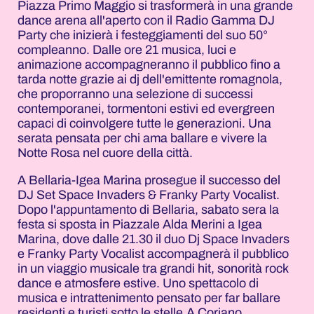
Piazza Primo Maggio si trasformerà in una grande
dance arena all'aperto con il Radio Gamma DJ
Party che inizierà i festeggiamenti del suo 50°
compleanno. Dalle ore 21 musica, luci e
animazione accompagneranno il pubblico fino a
tarda notte grazie ai dj dell'emittente romagnola,
che proporranno una selezione di successi
contemporanei, tormentoni estivi ed evergreen
capaci di coinvolgere tutte le generazioni. Una
serata pensata per chi ama ballare e vivere la
Notte Rosa nel cuore della città.
A Bellaria-Igea Marina prosegue il successo del
DJ Set Space Invaders & Franky Party Vocalist.
Dopo l'appuntamento di Bellaria, sabato sera la
festa si sposta in Piazzale Alda Merini a Igea
Marina, dove dalle 21.30 il duo Dj Space Invaders
e Franky Party Vocalist accompagnerà il pubblico
in un viaggio musicale tra grandi hit, sonorità rock
dance e atmosfere estive. Uno spettacolo di
musica e intrattenimento pensato per far ballare
residenti e turisti sotto le stelle.A Coriano,