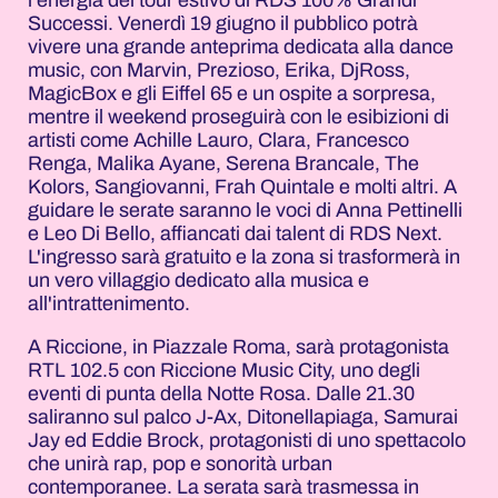
Successi. Venerdì 19 giugno il pubblico potrà
vivere una grande anteprima dedicata alla dance
music, con Marvin, Prezioso, Erika, DjRoss,
MagicBox e gli Eiffel 65 e un ospite a sorpresa,
mentre il weekend proseguirà con le esibizioni di
artisti come Achille Lauro, Clara, Francesco
Renga, Malika Ayane, Serena Brancale, The
Kolors, Sangiovanni, Frah Quintale e molti altri. A
guidare le serate saranno le voci di Anna Pettinelli
e Leo Di Bello, affiancati dai talent di RDS Next.
L'ingresso sarà gratuito e la zona si trasformerà in
un vero villaggio dedicato alla musica e
all'intrattenimento.
A Riccione, in Piazzale Roma, sarà protagonista
RTL 102.5 con Riccione Music City, uno degli
eventi di punta della Notte Rosa. Dalle 21.30
saliranno sul palco J-Ax, Ditonellapiaga, Samurai
Jay ed Eddie Brock, protagonisti di uno spettacolo
che unirà rap, pop e sonorità urban
contemporanee. La serata sarà trasmessa in