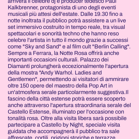
arriverà il celebre dj e producer tedesco Paul
Kalkbrenner, protagonista di uno degli eventi
musicali più attesi dell'estate. Dalle 19.30 fino a
notte inoltrata il pubblico potrà assistere a un live
set immersivo costruito in tempo reale, tra visual
spettacolari e sonorità techno che hanno reso
celebre l'artista in tutto il mondo grazie a successi
come "Sky and Sand" e al film cult "Berlin Calling".
Sempre a Ferrara, la Notte Rosa offrirà anche
importanti occasioni culturali. Palazzo dei
Diamanti prolungherà eccezionalmente l'apertura
della mostra "Andy Warhol. Ladies and
Gentlemen", permettendo ai visitatori di ammirare
oltre 150 opere del maestro della Pop Art in
un'atmosfera serale particolarmente suggestiva.Il
fascino della città estense potrà essere scoperto
anche attraverso l'apertura straordinaria serale del
Castello Estense, illuminato per l'occasione con
tonalità rosa. Oltre alla visita libera sarà possibile
partecipare a Castello by Night, speciale visita
guidata che accompagnerà il pubblico tra sale
affrescate, cortili, prigioni storiche e terrazze