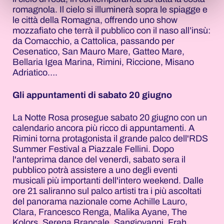
romagnola. Il cielo si illuminerà sopra le spiagge e
le città della Romagna, offrendo uno show
mozzafiato che terrà il pubblico con il naso all’insù:
da Comacchio, a Cattolica, passando per
Cesenatico, San Mauro Mare, Gatteo Mare,
Bellaria Igea Marina, Rimini, Riccione, Misano
Adriatico….
Gli appuntamenti di sabato 20 giugno
La Notte Rosa prosegue sabato 20 giugno con un
calendario ancora più ricco di appuntamenti. A
Rimini torna protagonista il grande palco dell'RDS
Summer Festival a Piazzale Fellini. Dopo
l'anteprima dance del venerdì, sabato sera il
pubblico potrà assistere a uno degli eventi
musicali più importanti dell'intero weekend. Dalle
ore 21 saliranno sul palco artisti tra i più ascoltati
del panorama nazionale come Achille Lauro,
Clara, Francesco Renga, Malika Ayane, The
Kolors, Serena Brancale, Sangiovanni, Frah