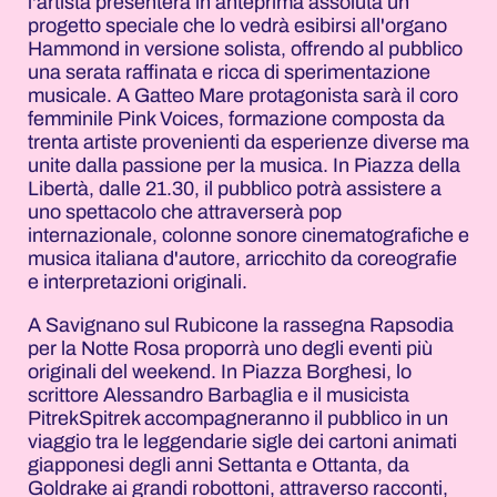
l'artista presenterà in anteprima assoluta un
progetto speciale che lo vedrà esibirsi all'organo
Hammond in versione solista, offrendo al pubblico
una serata raffinata e ricca di sperimentazione
musicale. A Gatteo Mare protagonista sarà il coro
femminile Pink Voices, formazione composta da
trenta artiste provenienti da esperienze diverse ma
unite dalla passione per la musica. In Piazza della
Libertà, dalle 21.30, il pubblico potrà assistere a
uno spettacolo che attraverserà pop
internazionale, colonne sonore cinematografiche e
musica italiana d'autore, arricchito da coreografie
e interpretazioni originali.
A Savignano sul Rubicone la rassegna Rapsodia
per la Notte Rosa proporrà uno degli eventi più
originali del weekend. In Piazza Borghesi, lo
scrittore Alessandro Barbaglia e il musicista
PitrekSpitrek accompagneranno il pubblico in un
viaggio tra le leggendarie sigle dei cartoni animati
giapponesi degli anni Settanta e Ottanta, da
Goldrake ai grandi robottoni, attraverso racconti,