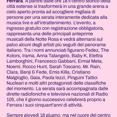
Ferrara
. A partire dalle ore 18 il centro storico della
città estense si trasformerà in una grande arena a
cielo aperto pronta ad accogliere migliaia di
persone per una serata interamente dedicata alla
musica live e all'intrattenimento. L'evento, a
ingresso gratuito con registrazione obbligatoria,
rappresenta una delle principali anteprime
musicali della Notte Rosa e vedrà alternarsi sul
palco alcuni degli artisti più seguiti del panorama
italiano. Tra i nomi annunciati figurano Fedez, The
Kolors, Irama, Anna Tatangelo, Baby K, Elettra
Lamborghini, Francesco Gabbani, Ermal Meta,
Noemi, Rocco Hunt, Sarah Toscano, Mr. Rain,
Clara, Benji & Fede, Emis Killa, Cristiano
Malgioglio, Gaia, Paola Iezzi, Pinguini Tattici
Nucleari e molti altri protagonisti delle classifiche
del momento. La serata sarà accompagnata dalle
dirette radiofoniche e televisive nazionali di Radio
105, che il giorno successivo celebrerà proprio a
Ferrara i suoi cinquant'anni di attività.
Sempre giovedì 18 giugno, ma nel cuore del centro