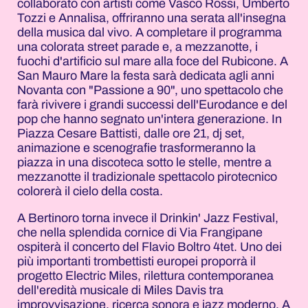
collaborato con artisti come Vasco Rossi, Umberto
Tozzi e Annalisa, offriranno una serata all'insegna
della musica dal vivo. A completare il programma
una colorata street parade e, a mezzanotte, i
fuochi d'artificio sul mare alla foce del Rubicone. A
San Mauro Mare la festa sarà dedicata agli anni
Novanta con "Passione a 90", uno spettacolo che
farà rivivere i grandi successi dell'Eurodance e del
pop che hanno segnato un'intera generazione. In
Piazza Cesare Battisti, dalle ore 21, dj set,
animazione e scenografie trasformeranno la
piazza in una discoteca sotto le stelle, mentre a
mezzanotte il tradizionale spettacolo pirotecnico
colorerà il cielo della costa.
A Bertinoro torna invece il Drinkin' Jazz Festival,
che nella splendida cornice di Via Frangipane
ospiterà il concerto del Flavio Boltro 4tet. Uno dei
più importanti trombettisti europei proporrà il
progetto Electric Miles, rilettura contemporanea
dell'eredità musicale di Miles Davis tra
improvvisazione, ricerca sonora e jazz moderno. A