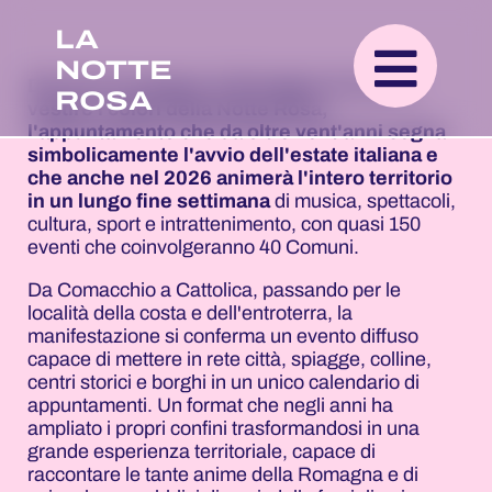
LA
NOTTE
Dal 19 al 21 giugno la Romagna tornerà a
ROSA
vestire i colori della Notte Rosa,
l'appuntamento che da oltre vent'anni segna
simbolicamente l'avvio dell'estate italiana e
che anche nel 2026 animerà l'intero territorio
in un lungo fine settimana
di musica, spettacoli,
cultura, sport e intrattenimento, con quasi 150
eventi che coinvolgeranno 40 Comuni.
Da Comacchio a Cattolica, passando per le
località della costa e dell'entroterra, la
manifestazione si conferma un evento diffuso
capace di mettere in rete città, spiagge, colline,
centri storici e borghi in un unico calendario di
appuntamenti. Un format che negli anni ha
ampliato i propri confini trasformandosi in una
grande esperienza territoriale, capace di
raccontare le tante anime della Romagna e di