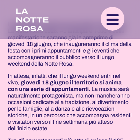
LA
NOTTE
La Romagna è pronta ad accendere l'estate con
ROSA
La Notte Rosa 2026. Ad anticipare il cuore della
manifestazione saranno già le anteprime di
giovedì 18 giugno, che inaugureranno il clima della
festa con i primi appuntamenti e gli eventi che
accompagneranno il pubblico verso il lungo
weekend della Notte Rosa.
In attesa, infatti, che il lungo weekend entri nel
vivo,
giovedì 18 giugno il territorio si anima
con una serie di appuntamenti
. La musica sarà
naturalmente protagonista, ma non mancheranno
occasioni dedicate alla tradizione, al divertimento
per le famiglie, alla danza e alle rievocazioni
storiche, in un percorso che accompagna residenti
e visitatori verso il fine settimana più atteso
dell'inizio estate.