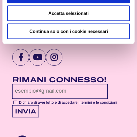
ricordi attraverso canzoni che continuano ancora
oggi a coinvolgere pubblici di ogni età.
Accetta selezionati
Continua solo con i cookie necessari
VISITA
VISITA
VISITA
LA
LA
LA
PAGINA
PAGINA
PAGINA
RIMANI CONNESSO!
FACEBOOK
YOUTUBE
INSTAGRAM
DI
DI
DI
NOTTEROSA
NOTTEROSA
NOTTEROSA
Dichiaro di aver letto e di accettare i
termini
e le condizioni
INVIA