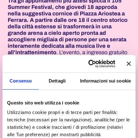
Tra gli appuntamenti più attesi spicca il 105
Summer Festival, che giovedì 18 approda
nella suggestiva cornice di Piazza Ariostea a
Ferrara. A partire dalle ore 18 il centro storico
della città estense si trasformerà in una
grande arena a cielo aperto pronta ad
accogliere migliaia di persone per una serata
interamente dedicata alla musica live e
all'intrattenimento
. L'evento, a ingresso gratuito
con registrazione obbligatoria tramite Eventbrite,
rappresenta una delle principali anteprime
musicali della Notte Rosa e vedrà alternarsi sul
palco alcuni degli artisti più seguiti del panorama
Consenso
Dettagli
Informazioni sui cookie
italiano. La serata sarà accompagnata dalle dirette
radiofoniche e televisive nazionali di Radio 105,
che il giorno successivo celebrerà proprio a
Questo sito web utilizza i cookie
Ferrara i suoi cinquant'anni di attività.
Utilizziamo cookie propri e di terze parti per finalità:
Nel cuore del centro storico di Rimini, la
tecniche (necessari per la navigazione), analitiche (per le
suggestiva Piazza Cavour si trasformerà dalle
statistiche) e cookie traccianti / di profilazione (relativi
ore 21 in una grande balera sotto le stelle con
alle Tue preferenze) per mostrarti pubblicità
l'evento "Tutti in pista", una delle iniziative