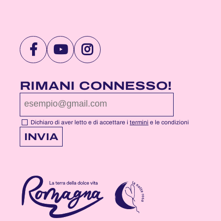
VISITA
VISITA
VISITA
LA
LA
LA
PAGINA
PAGINA
PAGINA
RIMANI CONNESSO!
FACEBOOK
YOUTUBE
INSTAGRAM
DI
DI
DI
NOTTEROSA
NOTTEROSA
NOTTEROSA
Dichiaro di aver letto e di accettare i
termini
e le condizioni
INVIA