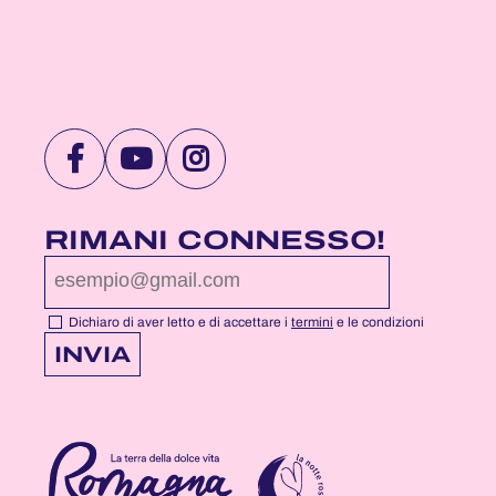
VISITA
VISITA
VISITA
LA
LA
LA
PAGINA
PAGINA
PAGINA
RIMANI CONNESSO!
FACEBOOK
YOUTUBE
INSTAGRAM
DI
DI
DI
NOTTEROSA
NOTTEROSA
NOTTEROSA
Dichiaro di aver letto e di accettare i
termini
e le condizioni
INVIA