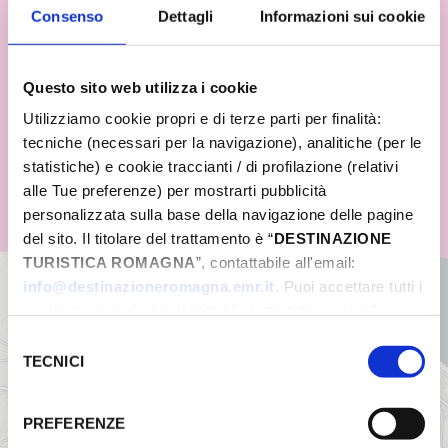
Consenso
Dettagli
Informazioni sui cookie
Questo sito web utilizza i cookie
Utilizziamo cookie propri e di terze parti per finalità:
tecniche (necessari per la navigazione), analitiche (per le
statistiche) e cookie traccianti / di profilazione (relativi
alle Tue preferenze) per mostrarti pubblicità
personalizzata sulla base della navigazione delle pagine
del sito. Il titolare del trattamento è “
DESTINAZIONE
TURISTICA ROMAGNA
”, contattabile all'email:
info@destinazioneromagna.emr.it
. Puoi accettare tutti i
+
cookie premendo il pulsante “Accetta tutti i cookie”,
−
proseguire cliccando su “Usa solo i cookie necessari" o
Selezione
gestire le tue preferenze facendo clic su “Personalizza”.
TECNICI
del
Qualora acconsenti a tutti i cookie i Tuoi dati potranno
consenso
essere trasferiti da Google in USA, Paese che
PREFERENZE
attualmente non fornisce garanzie idonee per il