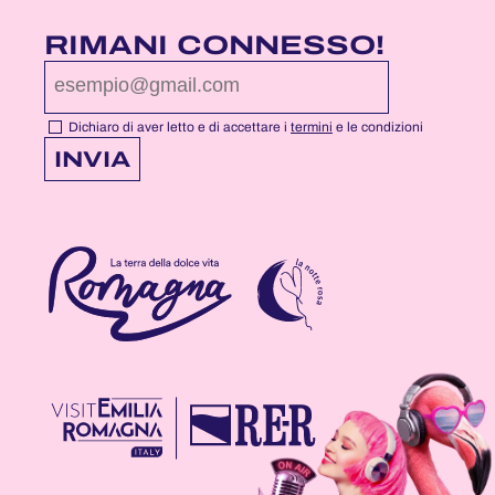
LA
LA
LA
PAGINA
PAGINA
PAGINA
RIMANI CONNESSO!
FACEBOOK
YOUTUBE
INSTAGRAM
DI
DI
DI
NOTTEROSA
NOTTEROSA
NOTTEROSA
Dichiaro di aver letto e di accettare i
termini
e le condizioni
INVIA