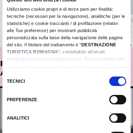
Utilizziamo cookie propri e di terze parti per finalità:
tecniche (necessari per la navigazione), analitiche (per le
statistiche) e cookie traccianti / di profilazione (relativi
alle Tue preferenze) per mostrarti pubblicità
personalizzata sulla base della navigazione delle pagine
del sito. Il titolare del trattamento è “
DESTINAZIONE
Leaflet
|
©
OpenStreetMap
contributors
TURISTICA ROMAGNA
”, contattabile all'email:
info@destinazioneromagna.emr.it
. Puoi accettare tutti i
POTREBBE INTERESSARTI
cookie premendo il pulsante “Accetta tutti i cookie”,
ANCHE...
proseguire cliccando su “Usa solo i cookie necessari" o
Selezione
gestire le tue preferenze facendo clic su “Personalizza”.
TECNICI
del
Qualora acconsenti a tutti i cookie i Tuoi dati potranno
consenso
essere trasferiti da Google in USA, Paese che
PREFERENZE
attualmente non fornisce garanzie idonee per il
trattamento dei Tuoi dati. Google ha dichiarato
l’implementazione di misure supplementari di sicurezza a
ANALITICI
Tutela dei navigatori, che abbiamo valutato essere
sufficienti.