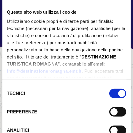
obbligatoria tramite Eventbrite.
Questo sito web utilizza i cookie
Utilizziamo cookie propri e di terze parti per finalità:
tecniche (necessari per la navigazione), analitiche (per le
statistiche) e cookie traccianti / di profilazione (relativi
alle Tue preferenze) per mostrarti pubblicità
personalizzata sulla base della navigazione delle pagine
del sito. Il titolare del trattamento è “
DESTINAZIONE
+
TURISTICA ROMAGNA
”, contattabile all'email:
−
info@destinazioneromagna.emr.it
. Puoi accettare tutti i
cookie premendo il pulsante “Accetta tutti i cookie”,
proseguire cliccando su “Usa solo i cookie necessari" o
Selezione
gestire le tue preferenze facendo clic su “Personalizza”.
TECNICI
del
Qualora acconsenti a tutti i cookie i Tuoi dati potranno
consenso
essere trasferiti da Google in USA, Paese che
PREFERENZE
attualmente non fornisce garanzie idonee per il
trattamento dei Tuoi dati. Google ha dichiarato
l’implementazione di misure supplementari di sicurezza a
ANALITICI