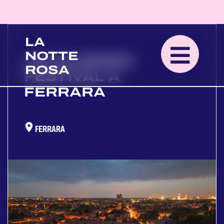
LA
NOTTE
105 SUMMER
ROSA
FESTIVAL A
FERRARA
FERRARA