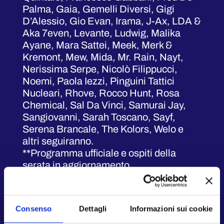
Palma, Gaia, Gemelli Diversi, Gigi
D’Alessio, Gio Evan, Irama, J-Ax, LDA &
Aka 7even, Levante, Ludwig, Malika
Ayane, Mara Sattei, Meek, Merk &
Kremont, Mew, Mida, Mr. Rain, Nayt,
Nerissima Serpe, Nicolò Filippucci,
Noemi, Paola Iezzi, Pinguini Tattici
Nucleari, Rhove, Rocco Hunt, Rosa
Chemical, Sal Da Vinci, Samurai Jay,
Sangiovanni, Sarah Toscano, Sayf,
Serena Brancale, The Kolors, Welo e
altri seguiranno.
**Programma ufficiale e ospiti della
serata in aggiornamento
Apertura area ore 18:00. Evento dalle
ore 18:00 alle ore 00:00.
Consenso
Dettagli
Informazioni sui cookie
L'ingresso è gratuito con registrazione