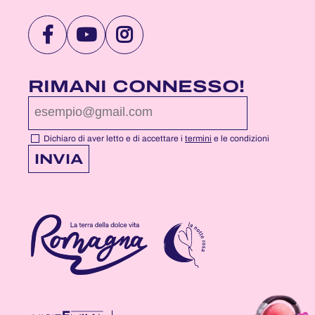
VISITA
VISITA
VISITA
LA
LA
LA
PAGINA
PAGINA
PAGINA
RIMANI CONNESSO!
FACEBOOK
YOUTUBE
INSTAGRAM
DI
DI
DI
NOTTEROSA
NOTTEROSA
NOTTEROSA
Dichiaro di aver letto e di accettare i
termini
e le condizioni
INVIA