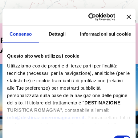
Leaflet
|
©
OpenStreetMap
contributors
Consenso
Dettagli
Informazioni sui cookie
POTREBBE INTERESSARTI
ANCHE...
Questo sito web utilizza i cookie
Utilizziamo cookie propri e di terze parti per finalità:
tecniche (necessari per la navigazione), analitiche (per le
statistiche) e cookie traccianti / di profilazione (relativi
alle Tue preferenze) per mostrarti pubblicità
personalizzata sulla base della navigazione delle pagine
del sito. Il titolare del trattamento è “
DESTINAZIONE
TURISTICA ROMAGNA
”, contattabile all'email:
info@destinazioneromagna.emr.it
. Puoi accettare tutti i
cookie premendo il pulsante “Accetta tutti i cookie”,
proseguire cliccando su “Usa solo i cookie necessari" o
Selezione