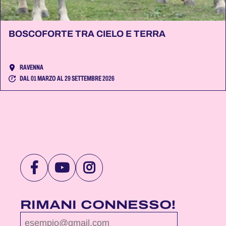
BOSCOFORTE TRA CIELO E TERRA
RAVENNA
DAL 01 MARZO AL 29 SETTEMBRE 2026
VISITA
VISITA
VISITA
LA
LA
LA
PAGINA
PAGINA
PAGINA
RIMANI CONNESSO!
FACEBOOK
YOUTUBE
INSTAGRAM
DI
DI
DI