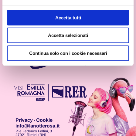
DI
DI
DI
informazioni complete sul trattamento dati clicca qui:
NOTTEROSA
NOTTEROSA
NOTTEROSA
Dichiaro di aver letto e di accettare i
termini
e le condizioni
Cookie Policy
Accetta tutti
INVIA
Accetta selezionati
Continua solo con i cookie necessari
Privacy
-
Cookie
info@lanotterosa.it
P.le Federico Fellini, 3
47921 Rimini (RN)