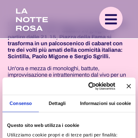
LA
NOTTE
La Notte Rosa 2026 passa anche da Mirabilandia
ROSA
— e stavolta fa ridere.
Sabato 20 giugno, a
partire dalle 21.15, Piazza della Fama si
trasforma in un palcoscenico di cabaret con
tre dei volti più amati della comicità italiana:
Scintilla, Paolo Migone e Sergio Sgrilli.
Un'ora e mezza di monologhi, battute,
improvvisazione e intrattenimento dal vivo per un
pubblico di tutte le età — la formula perfetta per
celebrare il Capodanno dell'estate romagnola con
la leggerezza che la serata merita.
Lo spettacolo
è incluso nel biglietto del parco
, con ingresso
Consenso
Dettagli
Informazioni sui cookie
disponibile dalle 17.00 a soli 12,90€ invece di
25,90€ — un'occasione per vivere Mirabilandia
fino alla chiusura delle 23.00, unendo l'emozione
Questo sito web utilizza i cookie
delle attrazioni alla magia di una serata all'aperto
sotto le stelle della Riviera.
Utilizziamo cookie propri e di terze parti per finalità: