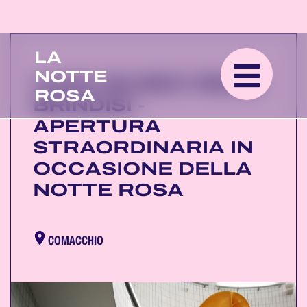
LA
NOTTE
CASA MUSEO REMO
ROSA
BRINDISI -
APERTURA
STRAORDINARIA IN
OCCASIONE DELLA
NOTTE ROSA
COMACCHIO