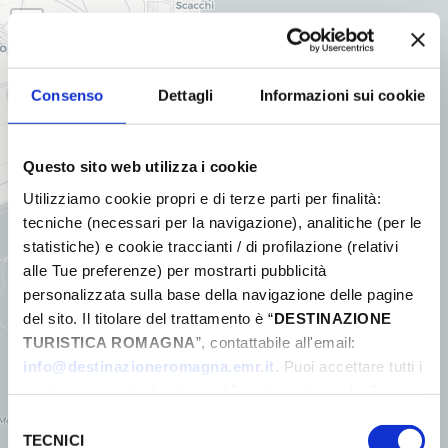
+
−
Consenso
Dettagli
Informazioni sui cookie
Questo sito web utilizza i cookie
Utilizziamo cookie propri e di terze parti per finalità:
tecniche (necessari per la navigazione), analitiche (per le
statistiche) e cookie traccianti / di profilazione (relativi
alle Tue preferenze) per mostrarti pubblicità
personalizzata sulla base della navigazione delle pagine
del sito. Il titolare del trattamento è “
DESTINAZIONE
TURISTICA ROMAGNA
”, contattabile all'email:
info@destinazioneromagna.emr.it
. Puoi accettare tutti i
cookie premendo il pulsante “Accetta tutti i cookie”,
proseguire cliccando su “Usa solo i cookie necessari" o
Selezione
gestire le tue preferenze facendo clic su “Personalizza”.
TECNICI
del