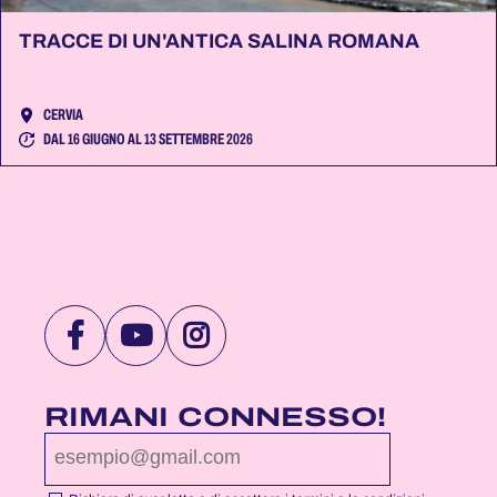
TRACCE DI UN'ANTICA SALINA ROMANA
CERVIA
DAL 16 GIUGNO AL 13 SETTEMBRE 2026
VISITA
VISITA
VISITA
LA
LA
LA
PAGINA
PAGINA
PAGINA
RIMANI CONNESSO!
FACEBOOK
YOUTUBE
INSTAGRAM
DI
DI
DI
NOTTEROSA
NOTTEROSA
NOTTEROSA