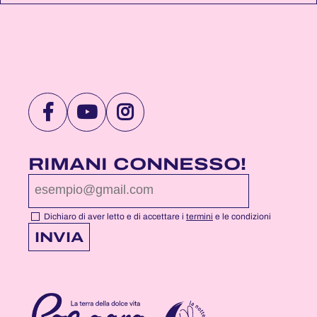
VISITA
VISITA
VISITA
LA
LA
LA
PAGINA
PAGINA
PAGINA
RIMANI CONNESSO!
FACEBOOK
YOUTUBE
INSTAGRAM
DI
DI
DI
NOTTEROSA
NOTTEROSA
NOTTEROSA
Dichiaro di aver letto e di accettare i
termini
e le condizioni
INVIA