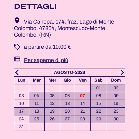
DETTAGLI
Via Canepa, 174, fraz. Lago di Monte
Colombo, 47854, Montescudo-Monte
Colombo, (RN)
­ a partire da 10.00 €
Per saperne di più
AGOSTO-2026
Dom
Lun
Mar
Mer
Gio
Ven
Sab
Dom
Lun
05
01
02
12
03
04
05
06
07
08
09
07
19
10
11
12
13
14
15
16
14
26
17
18
19
20
21
22
23
21
24
25
26
27
28
29
30
28
31