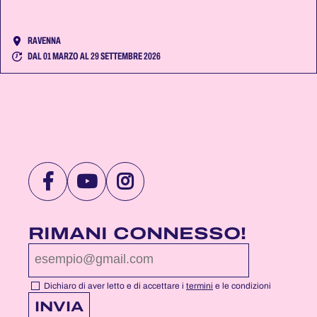
RAVENNA
DAL 01 MARZO AL 29 SETTEMBRE 2026
VISITA
VISITA
VISITA
LA
LA
LA
PAGINA
PAGINA
PAGINA
RIMANI CONNESSO!
FACEBOOK
YOUTUBE
INSTAGRAM
DI
DI
DI
NOTTEROSA
NOTTEROSA
NOTTEROSA
Dichiaro di aver letto e di accettare i
termini
e le condizioni
INVIA