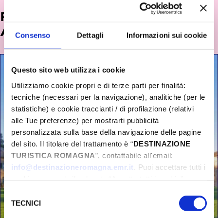
POTREBBE INTERESSARTI
ANCHE...
Consenso
Dettagli
Informazioni sui cookie
Questo sito web utilizza i cookie
Utilizziamo cookie propri e di terze parti per finalità:
tecniche (necessari per la navigazione), analitiche (per le
statistiche) e cookie traccianti / di profilazione (relativi
alle Tue preferenze) per mostrarti pubblicità
personalizzata sulla base della navigazione delle pagine
del sito. Il titolare del trattamento è “
DESTINAZIONE
TURISTICA ROMAGNA
”, contattabile all'email:
info@destinazioneromagna.emr.it
. Puoi accettare tutti i
cookie premendo il pulsante “Accetta tutti i cookie”,
proseguire cliccando su “Usa solo i cookie necessari" o
Selezione
gestire le tue preferenze facendo clic su “Personalizza”.
TECNICI
del
Qualora acconsenti a tutti i cookie i Tuoi dati potranno
consenso