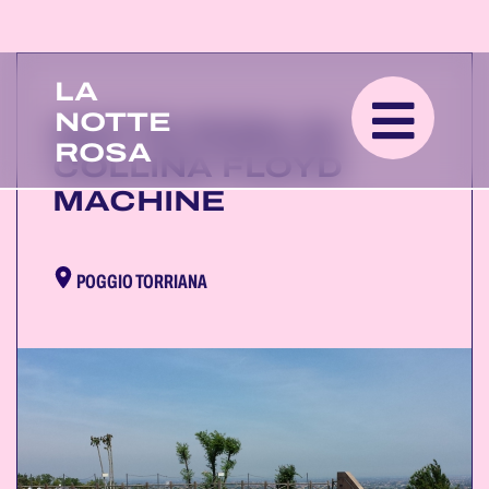
LA
NOTTE
NOTTE ROSA IN
ROSA
COLLINA FLOYD
MACHINE
POGGIO TORRIANA