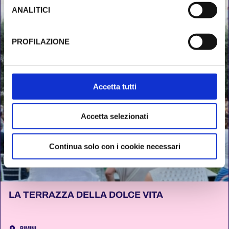
l’implementazione di misure supplementari di sicurezza a
ANALITICI
Tutela dei navigatori, che abbiamo valutato essere
sufficienti.
PROFILAZIONE
Al fine di revocare il consenso prestato e visualizzare le
informazioni complete sul trattamento dati clicca qui:
Cookie Policy
Accetta tutti
Accetta selezionati
Continua solo con i cookie necessari
LA TERRAZZA DELLA DOLCE VITA
RIMINI