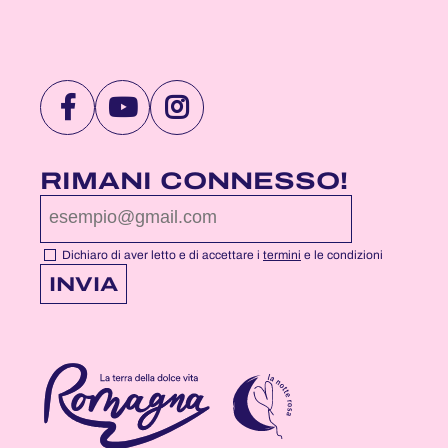
VISITA
VISITA
VISITA
LA
LA
LA
PAGINA
PAGINA
PAGINA
RIMANI CONNESSO!
FACEBOOK
YOUTUBE
INSTAGRAM
DI
DI
DI
NOTTEROSA
NOTTEROSA
NOTTEROSA
Dichiaro di aver letto e di accettare i
termini
e le condizioni
INVIA