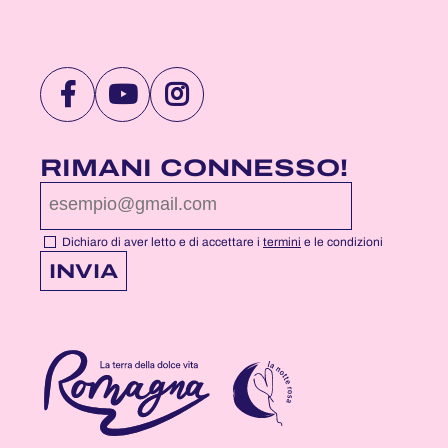
VISITA
VISITA
VISITA
LA
LA
LA
PAGINA
PAGINA
PAGINA
RIMANI CONNESSO!
FACEBOOK
YOUTUBE
INSTAGRAM
DI
DI
DI
NOTTEROSA
NOTTEROSA
NOTTEROSA
Dichiaro di aver letto e di accettare i
termini
e le condizioni
INVIA