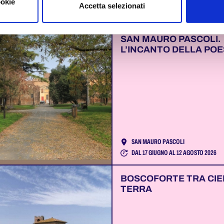
RTI ANCHE...
ookie
Accetta selezionati
SAN MAURO PASCOLI.
L’INCANTO DELLA POE
SAN MAURO PASCOLI
DAL 17 GIUGNO AL 12 AGOSTO 2026
BOSCOFORTE TRA CIE
TERRA