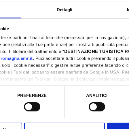
Dettagli
ookie
terze parti per finalità: tecniche (necessari per la navigazione), a
azione (relativi alle Tue preferenze) per mostrarti pubblicità perso
to. Il titolare del trattamento è “
DESTINAZIONE TURISTICA
romagna.emr.it
. Puoi accettare tutti i cookie premendo il pulsant
solo i cookie necessari" o gestire le tue preferenze facendo cli
cookie i Tuoi dati potranno essere trasferiti da Google in USA, P
il trattamento dei Tuoi dati. Google ha dichiarato l’implementazi
tori, che abbiamo valutato essere sufficienti.
PREFERENZE
ANALITICI
o prestato e visualizzare le informazioni complete sul trattamento