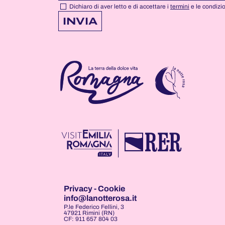
NOTTEROSA
NOTTEROSA
NOTTEROSA
Dichiaro di aver letto e di accettare i
termini
e le condizi
INVIA
Privacy
-
Cookie
info@lanotterosa.it
P.le Federico Fellini, 3
47921 Rimini (RN)
CF: 911 657 804 03