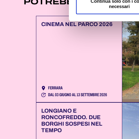
POTREBBE INTERESSA
Continua solo con i c
necessari
CINEMA NEL PARCO 2026
FERRARA
DAL 03 GIUGNO AL 13 SETTEMBRE 2026
LONGIANO E
RONCOFREDDO. DUE
BORGHI SOSPESI NEL
TEMPO