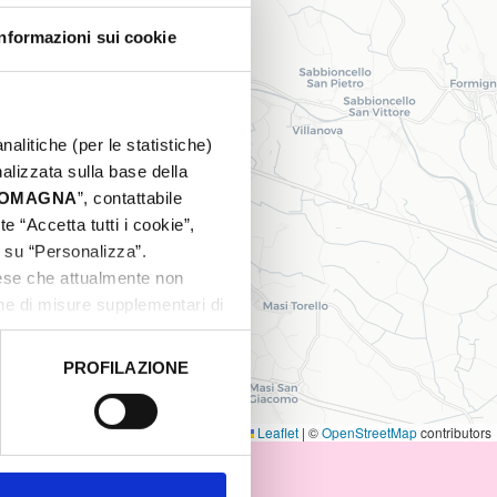
Informazioni sui cookie
nalitiche (per le statistiche)
nalizzata sulla base della
 ROMAGNA
”, contattabile
e “Accetta tutti i cookie”,
c su “Personalizza”.
aese che attualmente non
one di misure supplementari di
PROFILAZIONE
 dati clicca qui:
Cookie
Leaflet
|
©
OpenStreetMap
contributors