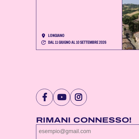
LONGIANO
DAL 11 GIUGNO AL 10 SETTEMBRE 2026
VISITA
VISITA
VISITA
LA
LA
LA
PAGINA
PAGINA
PAGINA
RIMANI CONNESSO!
FACEBOOK
YOUTUBE
INSTAGRAM
DI
DI
DI