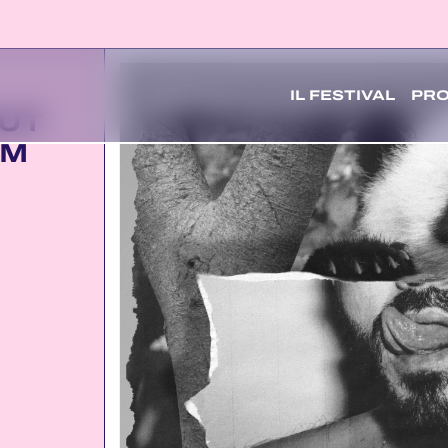
IL FESTIVAL
PR
UT
OM