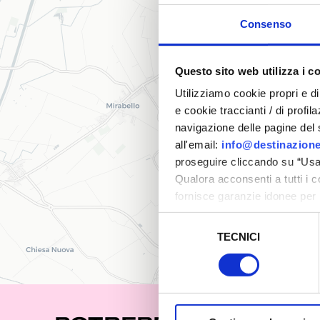
Consenso
Questo sito web utilizza i c
Utilizziamo cookie propri e di 
e cookie traccianti / di profil
navigazione delle pagine del si
all'email:
info@destinazione
proseguire cliccando su “Usa 
Qualora acconsenti a tutti i 
fornisce garanzie idonee per 
sicurezza a Tutela dei naviga
Selezione
TECNICI
del
Al fine di revocare il consens
consenso
Policy