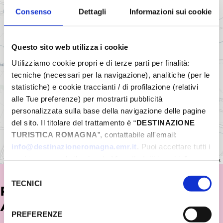
Consenso
Dettagli
Informazioni sui cookie
Questo sito web utilizza i cookie
Utilizziamo cookie propri e di terze parti per finalità:
tecniche (necessari per la navigazione), analitiche (per le
statistiche) e cookie traccianti / di profilazione (relativi
alle Tue preferenze) per mostrarti pubblicità
personalizzata sulla base della navigazione delle pagine
del sito. Il titolare del trattamento è “
DESTINAZIONE
TURISTICA ROMAGNA
”, contattabile all'email:
info@destinazioneromagna.emr.it
. Puoi accettare tutti i
cookie premendo il pulsante “Accetta tutti i cookie”,
Leaflet
|
©
OpenStreetMap
contributors
proseguire cliccando su “Usa solo i cookie necessari" o
Selezione
gestire le tue preferenze facendo clic su “Personalizza”.
TECNICI
del
POTREBBE INTERESSARTI
Qualora acconsenti a tutti i cookie i Tuoi dati potranno
consenso
ANCHE...
essere trasferiti da Google in USA, Paese che
PREFERENZE
attualmente non fornisce garanzie idonee per il