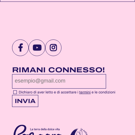
VISITA
VISITA
VISITA
LA
LA
LA
PAGINA
PAGINA
PAGINA
RIMANI CONNESSO!
FACEBOOK
YOUTUBE
INSTAGRAM
DI
DI
DI
NOTTEROSA
NOTTEROSA
NOTTEROSA
Dichiaro di aver letto e di accettare i
termini
e le condizioni
INVIA