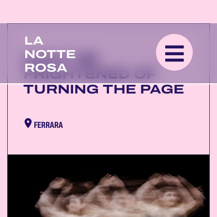
LA
NOTTE
DON'T BE
ROSA
FRIGHTENED OF
TURNING THE PAGE
FERRARA