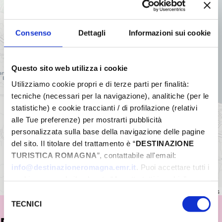
Consenso
Dettagli
Informazioni sui cookie
Questo sito web utilizza i cookie
Utilizziamo cookie propri e di terze parti per finalità:
tecniche (necessari per la navigazione), analitiche (per le
statistiche) e cookie traccianti / di profilazione (relativi
alle Tue preferenze) per mostrarti pubblicità
personalizzata sulla base della navigazione delle pagine
del sito. Il titolare del trattamento è “
DESTINAZIONE
TURISTICA ROMAGNA
”, contattabile all'email:
info@destinazioneromagna.emr.it
. Puoi accettare tutti i
cookie premendo il pulsante “Accetta tutti i cookie”,
proseguire cliccando su “Usa solo i cookie necessari" o
Leaflet
|
©
OpenStreetMap
contributors
Selezione
gestire le tue preferenze facendo clic su “Personalizza”.
TECNICI
del
Qualora acconsenti a tutti i cookie i Tuoi dati potranno
consenso