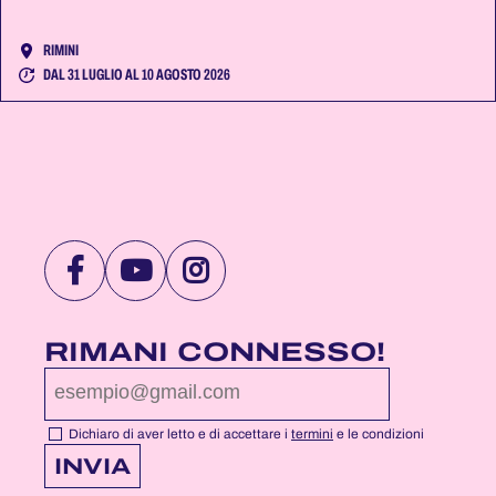
RIMINI
DAL 31 LUGLIO AL 10 AGOSTO 2026
VISITA
VISITA
VISITA
LA
LA
LA
PAGINA
PAGINA
PAGINA
RIMANI CONNESSO!
FACEBOOK
YOUTUBE
INSTAGRAM
DI
DI
DI
NOTTEROSA
NOTTEROSA
NOTTEROSA
Dichiaro di aver letto e di accettare i
termini
e le condizioni
INVIA