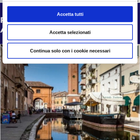
Leaflet
|
©
OpenStreetMap
contributors
informazioni complete sul trattamento dati clicca qui:
Cookie Policy
Accetta tutti
POTREBBE INTERESSARTI
ANCHE...
Accetta selezionati
Continua solo con i cookie necessari