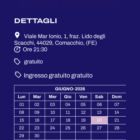
EVENTO TRASCORSO
DETTAGLI
Viale Mar Ionio, 1, fraz. Lido degli
Scacchi, 44029, Comacchio, (FE)
Ore 21:30
­ gratuito
Ingresso gratuito
gratuito
GIUGNO-2026
Lun
Mar
Mer
Gio
Ven
Sab
Dom
01
02
03
04
05
06
07
08
09
10
11
12
13
14
15
16
17
18
19
20
21
22
23
24
25
26
27
28
29
30