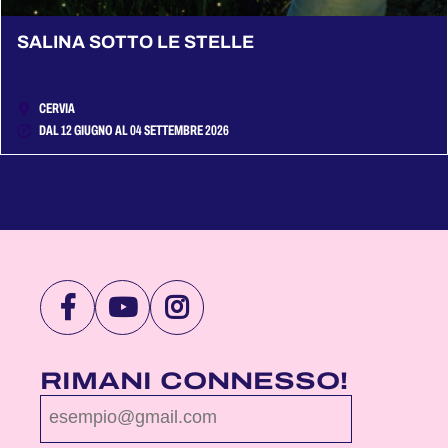
SALINA SOTTO LE STELLE
CERVIA
DAL 12 GIUGNO AL 04 SETTEMBRE 2026
VISITA
VISITA
VISITA
LA
LA
LA
PAGINA
PAGINA
PAGINA
RIMANI CONNESSO!
FACEBOOK
YOUTUBE
INSTAGRAM
DI
DI
DI