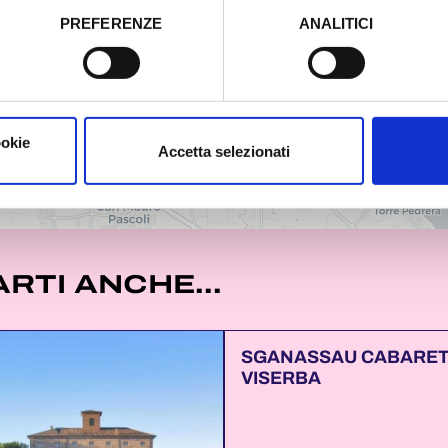
PREFERENZE
ANALITICI
o prestato e visualizzare le informazioni complete sul trattamento
ookie
Accetta selezionati
RTI ANCHE...
SGANASSAU CABARET
VISERBA