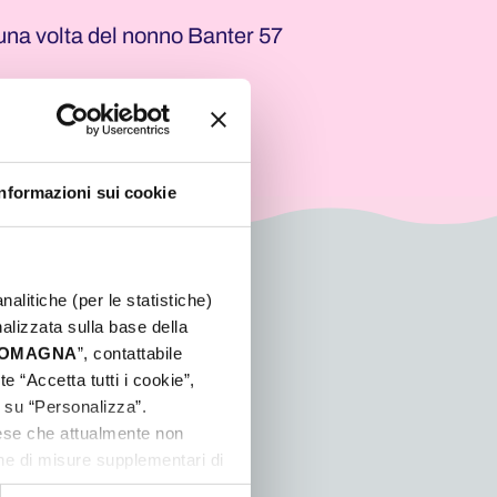
di una volta del nonno Banter 57
Informazioni sui cookie
nalitiche (per le statistiche)
nalizzata sulla base della
 ROMAGNA
”, contattabile
e “Accetta tutti i cookie”,
c su “Personalizza”.
aese che attualmente non
one di misure supplementari di