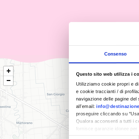
Consenso
+
Questo sito web utilizza i c
−
Utilizziamo cookie propri e di 
e cookie traccianti / di profil
navigazione delle pagine del si
all'email:
info@destinazione
proseguire cliccando su “Usa 
Qualora acconsenti a tutti i 
fornisce garanzie idonee per 
sicurezza a Tutela dei naviga
Selezione