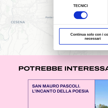
TECNICI
del
Al fine di revocare il consens
consenso
Policy
Continua solo con i c
necessari
POTREBBE INTERESSA
SAN MAURO PASCOLI.
L’INCANTO DELLA POESIA