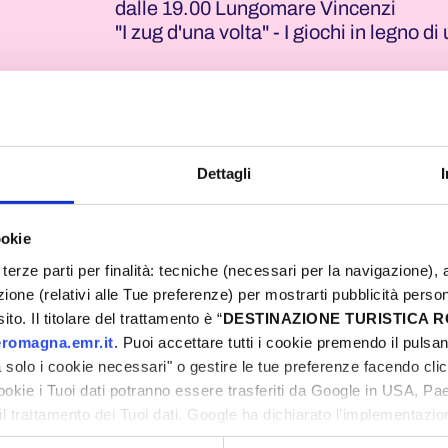
dalle 19.00 Lungomare Vincenzi
"I zug d'una volta" - I giochi in legno 
Dettagli
ookie
terze parti per finalità: tecniche (necessari per la navigazione), a
azione (relativi alle Tue preferenze) per mostrarti pubblicità perso
to. Il titolare del trattamento è “
DESTINAZIONE TURISTICA
romagna.emr.it
. Puoi accettare tutti i cookie premendo il pulsant
solo i cookie necessari" o gestire le tue preferenze facendo cli
cookie i Tuoi dati potranno essere trasferiti da Google in USA, P
il trattamento dei Tuoi dati. Google ha dichiarato l’implementazi
tori, che abbiamo valutato essere sufficienti.