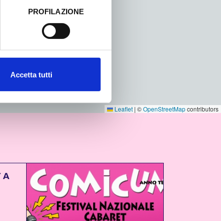
PROFILAZIONE
 dati clicca qui:
Cookie
Accetta tutti
Leaflet
|
©
OpenStreetMap
contributors
 A