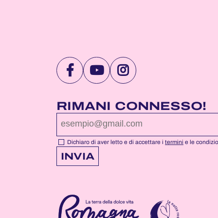
VISITA
VISITA
VISITA
LA
LA
LA
PAGINA
PAGINA
PAGINA
RIMANI CONNESSO!
FACEBOOK
YOUTUBE
INSTAGRAM
DI
DI
DI
NOTTEROSA
NOTTEROSA
NOTTEROSA
Dichiaro di aver letto e di accettare i
termini
e le condizi
INVIA