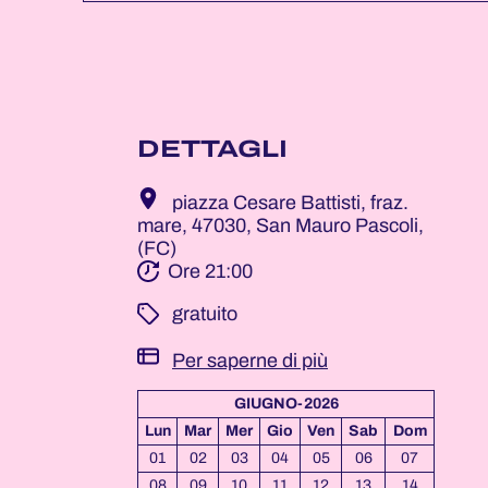
DETTAGLI
piazza Cesare Battisti, fraz.
mare, 47030, San Mauro Pascoli,
(FC)
Ore 21:00
­ gratuito
Per saperne di più
GIUGNO-2026
Lun
Mar
Mer
Gio
Ven
Sab
Dom
01
02
03
04
05
06
07
08
09
10
11
12
13
14