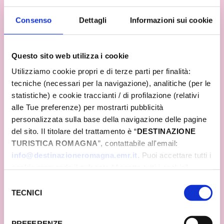
Consenso
Dettagli
Informazioni sui cookie
Questo sito web utilizza i cookie
Utilizziamo cookie propri e di terze parti per finalità:
tecniche (necessari per la navigazione), analitiche (per le
statistiche) e cookie traccianti / di profilazione (relativi
alle Tue preferenze) per mostrarti pubblicità
personalizzata sulla base della navigazione delle pagine
del sito. Il titolare del trattamento è “
DESTINAZIONE
TURISTICA ROMAGNA
”, contattabile all'email:
info@destinazioneromagna.emr.it
. Puoi accettare tutti i
cookie premendo il pulsante “Accetta tutti i cookie”,
proseguire cliccando su “Usa solo i cookie necessari" o
Selezione
gestire le tue preferenze facendo clic su “Personalizza”.
TECNICI
del
Qualora acconsenti a tutti i cookie i Tuoi dati potranno
consenso
essere trasferiti da Google in USA, Paese che
PREFERENZE