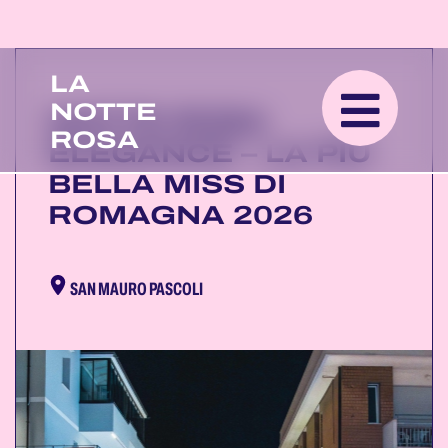
LA
NOTTE
NOTTE ROSA
ROSA
ELEGANCE – LA PIÙ
BELLA MISS DI
ROMAGNA 2026
SAN MAURO PASCOLI