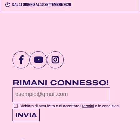
DAL 11 GIUGNO AL 10 SETTEMBRE 2026
VISITA
VISITA
VISITA
LA
LA
LA
PAGINA
PAGINA
PAGINA
RIMANI CONNESSO!
FACEBOOK
YOUTUBE
INSTAGRAM
DI
DI
DI
NOTTEROSA
NOTTEROSA
NOTTEROSA
Dichiaro di aver letto e di accettare i
termini
e le condizioni
INVIA