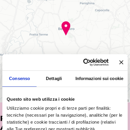
Consenso
Dettagli
Informazioni sui cookie
Questo sito web utilizza i cookie
Leaflet
|
©
OpenStreetMap
contributors
Utilizziamo cookie propri e di terze parti per finalità:
tecniche (necessari per la navigazione), analitiche (per le
POTREBBE INTERESSARTI
statistiche) e cookie traccianti / di profilazione (relativi
ANCHE...
alle Tue preferenze) per mostrarti pubblicità