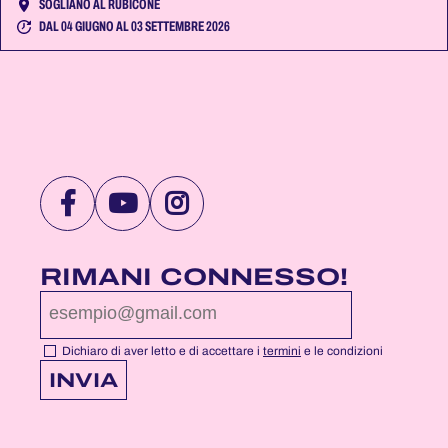
SOGLIANO AL RUBICONE
DAL 04 GIUGNO AL 03 SETTEMBRE 2026
VISITA
VISITA
VISITA
LA
LA
LA
PAGINA
PAGINA
PAGINA
RIMANI CONNESSO!
FACEBOOK
YOUTUBE
INSTAGRAM
DI
DI
DI
NOTTEROSA
NOTTEROSA
NOTTEROSA
Dichiaro di aver letto e di accettare i
termini
e le condizioni
INVIA