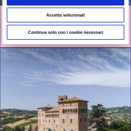
SAN MAURO PASCOLI. L’INCANTO DELLA
Accetta selezionati
POESIA
Continua solo con i cookie necessari
SAN MAURO PASCOLI
DAL 17 GIUGNO AL 12 AGOSTO 2026