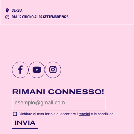
CERVIA
DAL 12 GIUGNO AL 04 SETTEMBRE 2026
VISITA
VISITA
VISITA
LA
LA
LA
PAGINA
PAGINA
PAGINA
RIMANI CONNESSO!
FACEBOOK
YOUTUBE
INSTAGRAM
DI
DI
DI
NOTTEROSA
NOTTEROSA
NOTTEROSA
Dichiaro di aver letto e di accettare i
termini
e le condizioni
INVIA