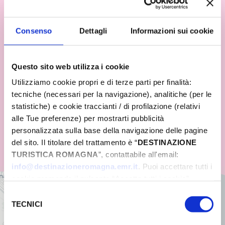
Consenso
Dettagli
Informazioni sui cookie
Questo sito web utilizza i cookie
Utilizziamo cookie propri e di terze parti per finalità:
tecniche (necessari per la navigazione), analitiche (per le
statistiche) e cookie traccianti / di profilazione (relativi
alle Tue preferenze) per mostrarti pubblicità
personalizzata sulla base della navigazione delle pagine
del sito. Il titolare del trattamento è “
DESTINAZIONE
TURISTICA ROMAGNA
”, contattabile all'email:
info@destinazioneromagna.emr.it
. Puoi accettare tutti i
cookie premendo il pulsante “Accetta tutti i cookie”,
+
proseguire cliccando su “Usa solo i cookie necessari" o
Selezione
gestire le tue preferenze facendo clic su “Personalizza”.
TECNICI
−
del
Qualora acconsenti a tutti i cookie i Tuoi dati potranno
consenso