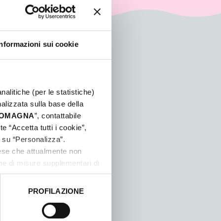
Informazioni sui cookie
nalitiche (per le statistiche)
nalizzata sulla base della
 ROMAGNA
”, contattabile
e “Accetta tutti i cookie”,
c su “Personalizza”.
aese che attualmente non
one di misure supplementari di
PROFILAZIONE
 dati clicca qui:
Cookie