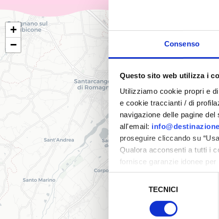
+
−
Consenso
Questo sito web utilizza i c
Utilizziamo cookie propri e di 
e cookie traccianti / di profil
navigazione delle pagine del si
all'email:
info@destinazione
proseguire cliccando su “Usa 
Qualora acconsenti a tutti i 
fornisce garanzie idonee per 
sicurezza a Tutela dei naviga
Selezione
TECNICI
del
Al fine di revocare il consens
consenso
Policy