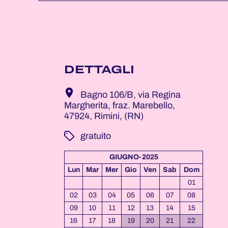
DETTAGLI
Bagno 106/B, via Regina
Margherita, fraz. Marebello,
47924, Rimini, (RN)
­ gratuito
GIUGNO-2025
Lun
Mar
Mer
Gio
Ven
Sab
Dom
01
02
03
04
05
06
07
08
09
10
11
12
13
14
15
16
17
18
19
20
21
22