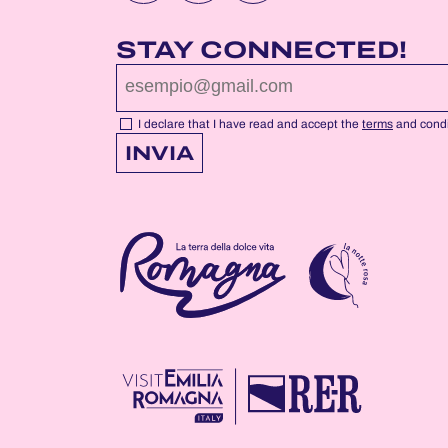
NOTTEROSA
NOTTEROSA
NOTTEROSA
FACEBOOK
YOUTUBE
INSTAGRAM
STAY CONNECTED!
PROFILE
PROFILE
PROFILE
PAGE
PAGE
PAGE
I declare that I have read and accept the
terms
and condi
INVIA