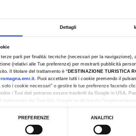
Dettagli
ookie
terze parti per finalità: tecniche (necessari per la navigazione), a
azione (relativi alle Tue preferenze) per mostrarti pubblicità perso
to. Il titolare del trattamento è “
DESTINAZIONE TURISTICA
romagna.emr.it
. Puoi accettare tutti i cookie premendo il pulsant
solo i cookie necessari" o gestire le tue preferenze facendo cli
cookie i Tuoi dati potranno essere trasferiti da Google in USA, P
il trattamento dei Tuoi dati. Google ha dichiarato l’implementazi
tori, che abbiamo valutato essere sufficienti.
PREFERENZE
ANALITICI
o prestato e visualizzare le informazioni complete sul trattamento