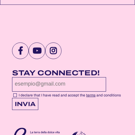
VISIT
VISIT
VISIT
NOTTEROSA
NOTTEROSA
NOTTEROSA
FACEBOOK
YOUTUBE
INSTAGRAM
STAY CONNECTED!
PROFILE
PROFILE
PROFILE
PAGE
PAGE
PAGE
I declare that I have read and accept the
terms
and conditions
INVIA