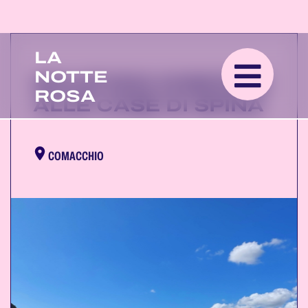
LA
NOTTE
SOLSTIZIO D’ESTATE
ROSA
ALLE CASE DI SPINA
COMACCHIO