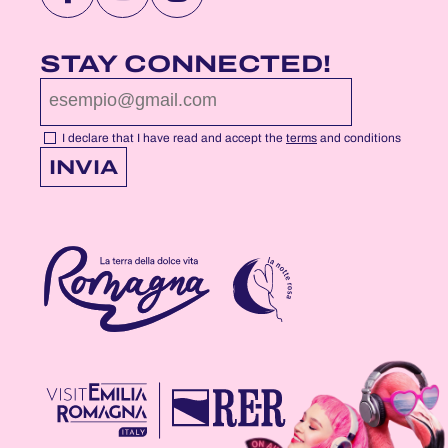
VISIT
VISIT
VISIT
NOTTEROSA
NOTTEROSA
NOTTEROSA
FACEBOOK
YOUTUBE
INSTAGRAM
STAY CONNECTED!
PROFILE
PROFILE
PROFILE
PAGE
PAGE
PAGE
I declare that I have read and accept the
terms
and conditions
INVIA