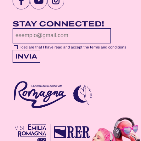
VISIT
VISIT
VISIT
NOTTEROSA
NOTTEROSA
NOTTEROSA
FACEBOOK
YOUTUBE
INSTAGRAM
STAY CONNECTED!
PROFILE
PROFILE
PROFILE
PAGE
PAGE
PAGE
I declare that I have read and accept the
terms
and conditions
INVIA