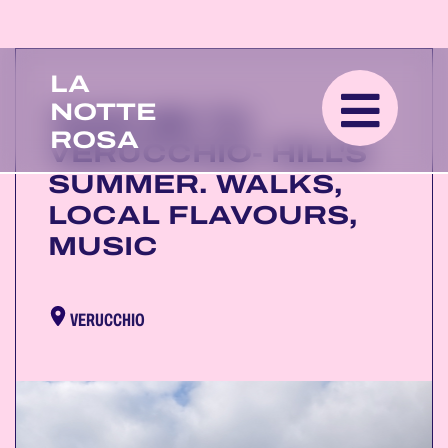
LA
NOTTE
TAKE ME TO
ROSA
VERUCCHIO- HILL'S
SUMMER. WALKS,
LOCAL FLAVOURS,
MUSIC
VERUCCHIO