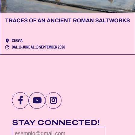
TRACES OF AN ANCIENT ROMAN SALTWORKS
CERVIA
DAL 16 JUNE AL 13 SEPTEMBER 2026
VISIT
VISIT
VISIT
NOTTEROSA
NOTTEROSA
NOTTEROSA
FACEBOOK
YOUTUBE
INSTAGRAM
STAY CONNECTED!
PROFILE
PROFILE
PROFILE