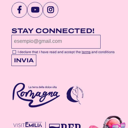
VISIT
VISIT
VISIT
NOTTEROSA
NOTTEROSA
NOTTEROSA
FACEBOOK
YOUTUBE
INSTAGRAM
STAY CONNECTED!
PROFILE
PROFILE
PROFILE
PAGE
PAGE
PAGE
I declare that I have read and accept the
terms
and conditions
INVIA